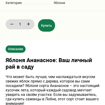
Категория:
Яблоня
Бирючина
Шарафуга
Экзотические растения
Плющ
Декоративные саженцы
Купить
Овсяница
Комнатные растения
Описание
Кустарники
Хвойные саженцы
Яблоня Ананасное: Ваш личный
ПАМПАСНАЯ ТРАВА
рай в саду
Клематис
(КОРТАДЕРИЯ)
Что может быть лучше, чем наслаждаться вкусом
свежих яблок прямо с дерева, которое вы сами
Кизильник саженец
Глициния
посадили? Яблоня сорта Ананасное – это настоящий
кусочек лета, который каждый садовод мечтает
увидеть на своём участке. Если вы задумываетесь,
Олеандр саженцы
Гвоздика саженцы
где купить саженцы в Лобне, этот сорт стоит вашего
внимания!