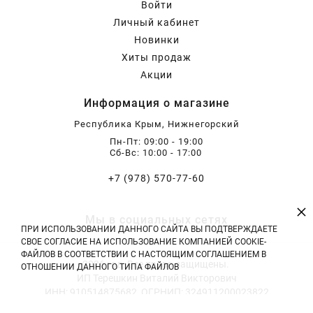
Войти
Бирючина
Шарафуга
Экзотические растения
Личный кабинет
Новинки
Плющ
Декоративные саженцы
Хиты продаж
Акции
Информация о магазине
Овсяница
Комнатные растения
Республика Крым, Нижнегорский
Пн-Пт: 09:00 - 19:00
Кустарники
Хвойные саженцы
Сб-Вс: 10:00 - 17:00
+7 (978) 570-77-60
ПАМПАСНАЯ ТРАВА
Клематис
(КОРТАДЕРИЯ)
×
Мы в социальных сетях
ПРИ ИСПОЛЬЗОВАНИИ ДАННОГО САЙТА ВЫ ПОДТВЕРЖДАЕТЕ
Кизильник саженец
Глициния
СВОЕ СОГЛАСИЕ НА ИСПОЛЬЗОВАНИЕ КОМПАНИЕЙ COOKIE-
ФАЙЛОВ В СООТВЕТСТВИИ С НАСТОЯЩИМ СОГЛАШЕНИЕМ В
2026 год. Все права защищены.
ОТНОШЕНИИ ДАННОГО ТИПА ФАЙЛОВ
ИП Терешкин Виталий Викторович
Олеандр саженцы
Гвоздика саженцы
ИНН: 910514875682, ОГРНИП: 324911200023822
Тел: +7 (978) 570-77-60 | E-mail: vitali.tereshckin@yandex.ru