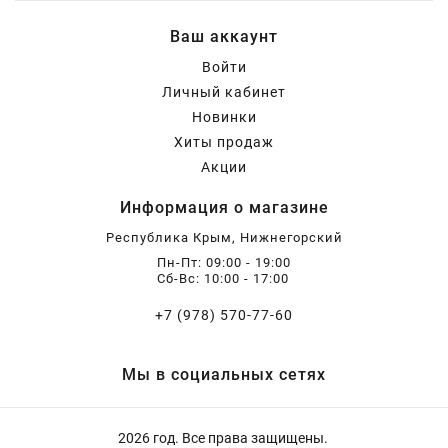
Семена Ягод
Нектарин
Персик
Жимолость
Виноград Вичи
Зем Клубника
Лилия
Лиатрис клубни ( 5шт. в уп.)
Чайно-гибридные Розы
Самшит
Клубника
Ваш аккаунт
Войти
Семена бобовых культур
Персик
Абрикос
Зизифус
Клубника в квартиру
Рябчик
Астильба
Парковые Розы
Гейхера
Малина
Личный кабинет
Новинки
Пальма
Слива
Инжир
Ирис луковицы
Лютики
Плетистые Розы
Луковицы цветов
Хиты продаж
Акции
Калла для дома и сада клубни 3
Хурма
Кизил
Гладиолусы луковицы
Роза Флорибунда
АРМЕРИЯ
Многолетники
Информация о магазине
шт.
Республика Крым, Нижнегорский
Пн-Пт: 09:00 - 19:00
Саженцы Павловнии
СЕМЕНА
Черешня
Смородина
ФРЕЗИЯ луковицы
Морозник корневище
Мускусные Розы
Сб-Вс: 10:00 - 17:00
+7 (978) 570-77-60
Шелковица
Ирга
Гайлардия саженцы
Розы спрей
Сирень
Розы
Мы в социальных сетях
Яблоня
Лагерстрёмия индийская
Орехоплодные саженцы
2026 год. Все права защищены.