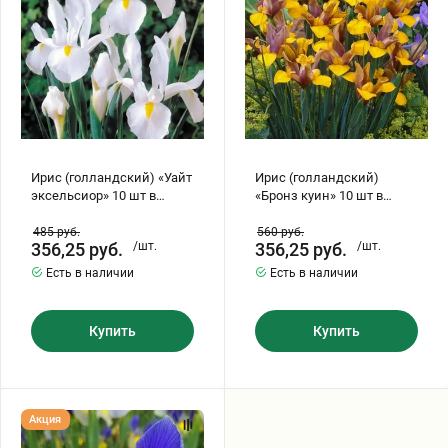
шт
шт
Бирючина
Шарафуга
Экзотические растения
в
в
упаковке
упаковке
Плющ
Декоративные саженцы
Овсяница
Комнатные растения
Ирис (голландский) «Уайт
Ирис (голландский)
эксельсиор» 10 шт в
«Бронз куин» 10 шт в
Кустарники
Хвойные саженцы
упаковке
упаковке
485
руб.
560
руб.
356,25
руб.
/шт.
356,25
руб.
/шт.
ПАМПАСНАЯ ТРАВА
Есть в наличии
Есть в наличии
Клематис
(КОРТАДЕРИЯ)
Купить
Купить
Кизильник саженец
Глициния
Олеандр саженцы
Гвоздика саженцы
Ирис
Акция
(голландский)
«Мистик