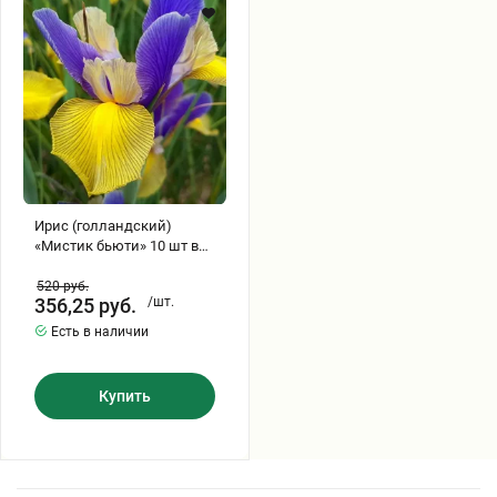
бьюти»
10
Хризантемы саженцы
шт
в
упаковке
Зелень и пряные травы
Ирис (голландский)
«Мистик бьюти» 10 шт в
упаковке
520
руб.
356,25
руб.
/шт.
Есть в наличии
Купить