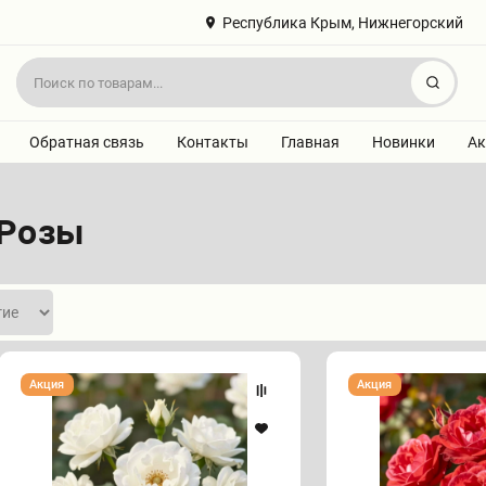
Республика Крым, Нижнегорский
Найт
Обратная связь
Контакты
Главная
Новинки
Ак
 Розы
Роза
Роза
Акция
Акция
"СНОУ
"РЕД
БАЛЕТ"
ФЕЙРИ"