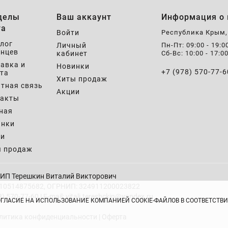
делы
Ваш аккаунт
Информация о 
та
Войти
Республика Крым
лог
Личный
Пн-Пт: 09:00 - 19:0
нцев
кабинет
Сб-Вс: 10:00 - 17:0
авка и
Новинки
+7 (978) 570-77-6
та
Хиты продаж
тная связь
Акции
такты
ная
инки
ии
ы продаж
ИП Терешкин Виталий Викторович
10514875682, ОГРНИП: 324911200023822
8) 570-77-60 | E-mail: vitali.tereshckin@yandex.ru
ОГЛАСИЕ НА ИСПОЛЬЗОВАНИЕ КОМПАНИЕЙ COOKIE-ФАЙЛОВ В СООТВЕТСТ
литика конфиденциальности
|
Оферта