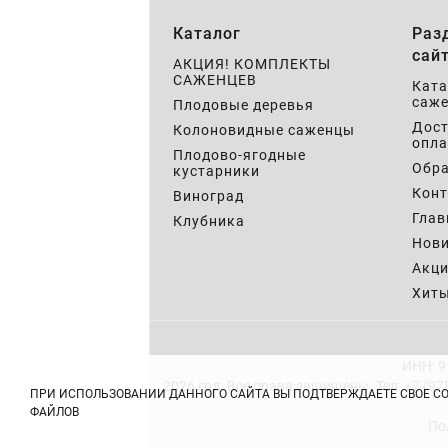
Каталог
Раз
сай
АКЦИЯ! КОМПЛЕКТЫ
САЖЕНЦЕВ
Ката
саже
Плодовые деревья
Дост
Колоновидные саженцы
опла
Плодово-ягодные
Обра
кустарники
Кон
Виноград
Глав
Клубника
Нов
Акц
Хит
ИНН: 9
2026 год. Все права защищены.
Тел: +7 (97
ПРИ ИСПОЛЬЗОВАНИИ ДАННОГО САЙТА ВЫ ПОДТВЕРЖДАЕТЕ СВОЕ С
ФАЙЛОВ
По