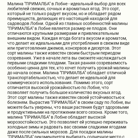
Малина "ПРИМАЛБА" в Лобне - идеальный выбор для всех
Бирючина
Шарафуга
Экзотические растения
любителей свежих, сочных и ароматных ягод. Это сорт,
который не только радует вкусом, но и обладает рядом
преимуществ, делающих его настоящей находкой для
садоводов Лобни. Одной из главных особенностей малины
Плющ
Декоративные саженцы
"ПРИМАЛБА" в Лобне является размер ее плодов. Они
отличаются крупными размерами и привлекательным
внешним видом. Каждая ягода богата вкусом и ароматом,
что делает их идеальными для употребления в свежем виде
Овсяница
Комнатные растения
или приготовления джемов, консервов и десертов. Этот
сорт малины также известен своим быстрым периодом
созревания. Уже в начале лета вы сможете наслаждаться
первыми сладкими плодами. Такая ранняя созреваемость
Кустарники
Хвойные саженцы
особенно ценна для тех, кто хочет получить урожай малины
до начала осени. Малина "ПРИМАЛБА" обладает отличной
транспортабельностью, что делает ее идеальной для
коммерческого использования. Помимо этого, сорт
ПАМПАСНАЯ ТРАВА
Клематис
отличается высокой урожайностью по Лобне, что
(КОРТАДЕРИЯ)
позволяет получить большое количество вкусных ягод.
Этот сорт малины также известен своей устойчивостью к
болезням. Вырастив "ПРИМАЛБА" в своем саду по Лобне, вы
Кизильник саженец
Глициния
можете быть уверены, что ваши растения будут здоровыми
и продуктивными на протяжении всего сезона. Кроме того,
малина "ПРИМАЛБА" в Лобне обладает высокой
морозостойкостью. Это позволяет ей успешно переживать
Олеандр саженцы
Гвоздика саженцы
холодные зимы и радовать вас своими сладкими ягодами
даже после сильных морозов. Для посадки малины
"ПРИМАЛБА" рекомендуется выбирать солнечное место с