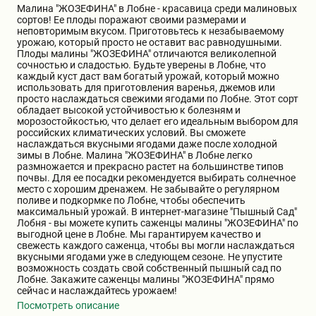
Малина "ЖОЗЕФИНА" в Лобне - красавица среди малиновых
Бирючина
Шарафуга
Экзотические растения
сортов! Ее плоды поражают своими размерами и
неповторимым вкусом. Приготовьтесь к незабываемому
урожаю, который просто не оставит вас равнодушными.
Плоды малины "ЖОЗЕФИНА" отличаются великолепной
Плющ
Декоративные саженцы
сочностью и сладостью. Будьте уверены в Лобне, что
каждый куст даст вам богатый урожай, который можно
использовать для приготовления варенья, джемов или
просто наслаждаться свежими ягодами по Лобне. Этот сорт
Овсяница
Комнатные растения
обладает высокой устойчивостью к болезням и
морозостойкостью, что делает его идеальным выбором для
российских климатических условий. Вы сможете
наслаждаться вкусными ягодами даже после холодной
Кустарники
Хвойные саженцы
зимы в Лобне. Малина "ЖОЗЕФИНА" в Лобне легко
размножается и прекрасно растет на большинстве типов
почвы. Для ее посадки рекомендуется выбирать солнечное
место с хорошим дренажем. Не забывайте о регулярном
ПАМПАСНАЯ ТРАВА
Клематис
поливе и подкормке по Лобне, чтобы обеспечить
(КОРТАДЕРИЯ)
максимальный урожай. В интернет-магазине "Пышный Сад"
Лобня - вы можете купить саженцы малины "ЖОЗЕФИНА" по
выгодной цене в Лобне. Мы гарантируем качество и
Кизильник саженец
Глициния
свежесть каждого саженца, чтобы вы могли наслаждаться
вкусными ягодами уже в следующем сезоне. Не упустите
возможность создать свой собственный пышный сад по
Лобне. Закажите саженцы малины "ЖОЗЕФИНА" прямо
Олеандр саженцы
Гвоздика саженцы
сейчас и наслаждайтесь урожаем!
Посмотреть описание