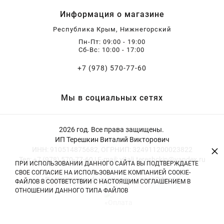
Информация о магазине
Республика Крым, Нижнегорский
Пн-Пт: 09:00 - 19:00
Сб-Вс: 10:00 - 17:00
+7 (978) 570-77-60
Мы в социальных сетях
2026 год. Все права защищены.
ИП Терешкин Виталий Викторович
×
ИНН: 910514875682, ОГРНИП: 324911200023822
Тел: +7 (978) 570-77-60 | E-mail: vitali.tereshckin@yandex.ru
ПРИ ИСПОЛЬЗОВАНИИ ДАННОГО САЙТА ВЫ ПОДТВЕРЖДАЕТЕ
СВОЕ СОГЛАСИЕ НА ИСПОЛЬЗОВАНИЕ КОМПАНИЕЙ COOKIE-
Политика конфиденциальности
|
Оферта
ФАЙЛОВ В СООТВЕТСТВИИ С НАСТОЯЩИМ СОГЛАШЕНИЕМ В
ОТНОШЕНИИ ДАННОГО ТИПА ФАЙЛОВ