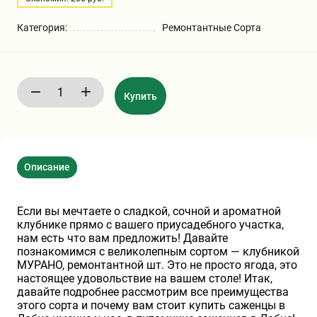
Бирючина
Шарафуга
Экзотические растения
Категория:
Ремонтантные Сорта
Плющ
Декоративные саженцы
Купить
Овсяница
Комнатные растения
Кустарники
Хвойные саженцы
Описание
ПАМПАСНАЯ ТРАВА
Клематис
(КОРТАДЕРИЯ)
Если вы мечтаете о сладкой, сочной и ароматной
клубнике прямо с вашего приусадебного участка,
нам есть что вам предложить! Давайте
Кизильник саженец
Глициния
познакомимся с великолепным сортом — клубникой
МУРАНО, ремонтантной шт. Это не просто ягода, это
настоящее удовольствие на вашем столе! Итак,
давайте подробнее рассмотрим все преимущества
Олеандр саженцы
Гвоздика саженцы
этого сорта и почему вам стоит купить саженцы в