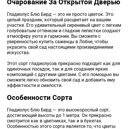
Очарование За Открытой Дверью
Хризантемы саженцы
Гладиолус Блю Берд — это не просто цветок. Это
целый праздник, который расцветает на вашем
участке. Его удивительный сиреневый цвет с легким
Зелень и пряные травы
голубоватым оттенком и гладкие лепестки создают
атмосферу уюта и гармонии. Вы сможете с
уверенностью купить саженцы в Лобне, чтобы
украсить свой сад настоящими произведениями
искусства.
Этот сорт гладиолусов прекрасно подходит как для
одиночных посадок, так и для создания ярких
композиций с другими цветами. С его помощью вы
сможете легко обновить свой сад и добавить ему
эффектности и смелости.
Особенности Сорта
Гладиолус Блю Берд — это высокорослый сорт,
достигающий высоты до 1 метра. Он прекрасно
смотрится как в цветниках, так и в букетах.
Особенностью этого сорта является то, что цветы