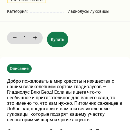
Бирючина
Шарафуга
Экзотические растения
Категория:
Гладиолусы луковицы
Плющ
Декоративные саженцы
Купить
Овсяница
Комнатные растения
Кустарники
Хвойные саженцы
Описание
ПАМПАСНАЯ ТРАВА
Добро пожаловать в мир красоты и изящества с
Клематис
(КОРТАДЕРИЯ)
нашим великолепным сортом гладиолусов —
Гладиолус Блю Берд! Если вы ищете что-то
необычное и притягательное для вашего сада, то
Кизильник саженец
Глициния
это именно то, что вам нужно. Питомник саженцев в
Лобне рад представить вам эти великолепные
луковицы, которые подарят вашему участку
неповторимый шарм и яркие акценты.
Олеандр саженцы
Гвоздика саженцы