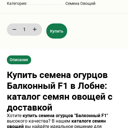
Категория:
Семена Овощей
Бирючина
Шарафуга
Экзотические растения
Плющ
Декоративные саженцы
Купить
Овсяница
Комнатные растения
Описание
Кустарники
Хвойные саженцы
Купить семена огурцов
ПАМПАСНАЯ ТРАВА
Клематис
(КОРТАДЕРИЯ)
Балконный F1 в Лобне:
каталог семян овощей с
Кизильник саженец
Глициния
доставкой
Хотите
купить семена огурцов "Балконный F1"
Олеандр саженцы
Гвоздика саженцы
высокого качества? В нашем
каталоге семян
овощей
вы найдёте идеальное решение для