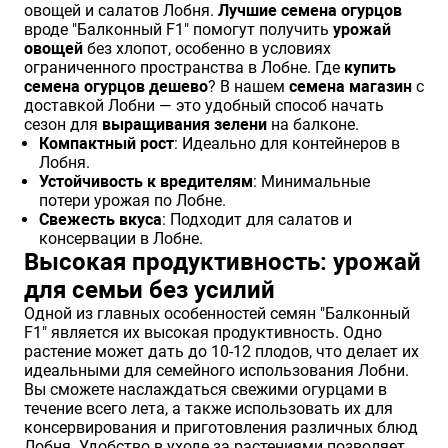
овощей и салатов Лобня.
Лучшие семена огурцов
вроде "Балконный F1" помогут получить
урожай
овощей
без хлопот, особенно в условиях
ограниченного пространства в Лобне. Где
купить
семена огурцов дешево
? В нашем
семена магазин
с
доставкой Лобни — это удобный способ начать
сезон для
выращивания зелени
на балконе.
Компактный рост
: Идеально для контейнеров в
Лобня.
Устойчивость к вредителям
: Минимальные
потери урожая по Лобне.
Свежесть вкуса
: Подходит для салатов и
консервации в Лобне.
Высокая продуктивность: урожай
для семьи без усилий
Одной из главных особенностей семян "Балконный
F1" является их высокая продуктивность. Одно
растение может дать до 10-12 плодов, что делает их
идеальными для семейного использования Лобни.
Вы сможете наслаждаться свежими огурцами в
течение всего лета, а также использовать их для
консервирования и приготовления различных блюд
Лобня. Удобство в уходе за растениями позволяет