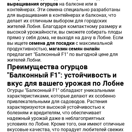
выращивания огурцов
на балконе или в
Хризантемы саженцы
контейнерах. Эти семена специально разработаны
для выращивания в контейнерах и балконах, что
делает их отличным выбором для городских
жителей Лобня. Благодаря компактному размеру и
Зелень и пряные травы
высокой урожайности, вы сможете собирать плоды
прямо у себя дома, не выходя на дачу в Лобне. Если
вы ищете
семена для посадки
с максимальной
продуктивностью,
магазин семян онлайн
предлагает "Балконный F1" по выгодной цене для
жителей Лобни.
Преимущества огурцов
"Балконный F1": устойчивость и
вкус для вашего урожая по Лобне
Огурцы "Балконный F1" обладают уникальными
характеристиками, которые делают их особенно
привлекательными для садоводов. Растения
характеризуются высокой устойчивостью к
болезням и вредителям, что обеспечивает
надежный урожай даже в неблагоприятных
условиях по Лобне. Кроме того, они имеют отличные
вкусовые качества, что порадует любителей свежих