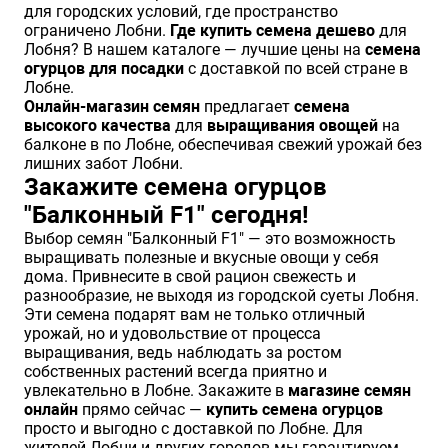
для городских условий, где пространство
ограничено Лобни.
Где купить семена дешево
для
Лобня? В нашем каталоге — лучшие цены на
семена
огурцов для посадки
с доставкой по всей стране в
Лобне.
Онлайн-магазин семян
предлагает
семена
высокого качества
для
выращивания овощей
на
балконе в по Лобне, обеспечивая свежий урожай без
лишних забот Лобни.
Закажите семена огурцов
"Балконный F1" сегодня!
Выбор семян "Балконный F1" — это возможность
выращивать полезные и вкусные овощи у себя
дома. Привнесите в свой рацион свежесть и
разнообразие, не выходя из городской суеты Лобня.
Эти семена подарят вам не только отличный
урожай, но и удовольствие от процесса
выращивания, ведь наблюдать за ростом
собственных растений всегда приятно и
увлекательно в Лобне. Закажите в
магазине семян
онлайн
прямо сейчас —
купить семена огурцов
просто и выгодно с доставкой по Лобне. Для
жителей Лобни и других городов мы гарантируем