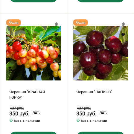
Черешня
Черешня
Акция
Акция
"КРАСНАЯ
"ЛАПИНС"
ГОРКА"
Черешня "КРАСНАЯ
Черешня "ЛАПИНС"
ГОРКА"
437
руб.
437
руб.
350
руб.
/шт.
350
руб.
/шт.
Есть в наличии
Есть в наличии