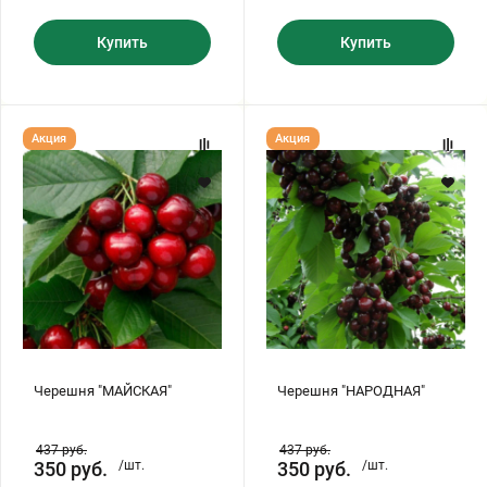
Купить
Купить
Черешня
Черешня
Акция
Акция
"МАЙСКАЯ"
"НАРОДНАЯ"
Черешня "МАЙСКАЯ"
Черешня "НАРОДНАЯ"
437
руб.
437
руб.
350
руб.
/шт.
350
руб.
/шт.