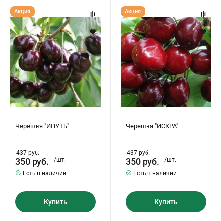
Черешня
Черешня
Акция
Акция
"ИПУТЬ"
"ИСКРА"
Черешня "ИПУТЬ"
Черешня "ИСКРА"
437
руб.
437
руб.
350
руб.
/шт.
350
руб.
/шт.
Есть в наличии
Есть в наличии
Купить
Купить