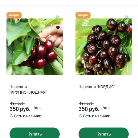
Черешня
Черешня
Акция
Акция
"КРУПНОПЛОДНАЯ"
"КОРДИЯ"
Черешня
Черешня "КОРДИЯ"
"КРУПНОПЛОДНАЯ"
437
руб.
437
руб.
350
руб.
/шт.
350
руб.
/шт.
Есть в наличии
Есть в наличии
Купить
Купить