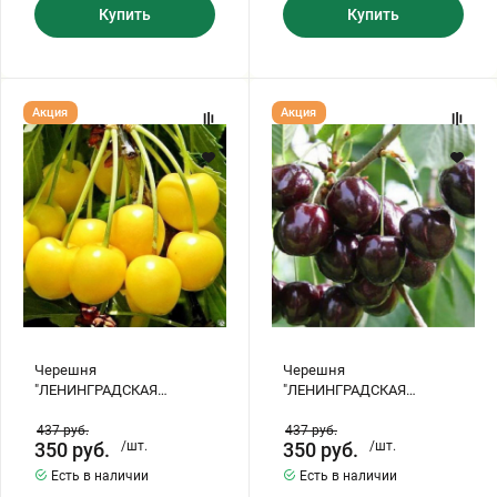
Купить
Купить
Черешня
Черешня
Акция
Акция
"ЛЕНИНГРАДСКАЯ
"ЛЕНИНГРАДСКАЯ
ЖЕЛТАЯ"
ЧЕРНАЯ"
Черешня
Черешня
"ЛЕНИНГРАДСКАЯ
"ЛЕНИНГРАДСКАЯ
ЖЕЛТАЯ"
ЧЕРНАЯ"
437
руб.
437
руб.
350
руб.
/шт.
350
руб.
/шт.
Есть в наличии
Есть в наличии