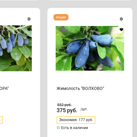
Жимолость
Акция
"ВОЛХОВО"
ОРА"
Жимолость "ВОЛХОВО"
552
руб.
375
руб.
/шт.
.
Экономия: 177 руб.
Есть в наличии