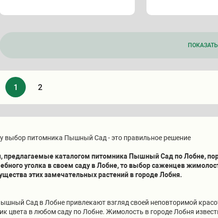
ПОКАЗАТЬ 
1
2
у выбор питомника Пышный Сад - это правильное решение
 предлагаемые каталогом питомника Пышный Сад по Лобне, пора
бного уголка в своем саду в Лобне, то выбор саженцев жимолости
ущества этих замечательных растений в городе Лобня.
ышный Сад в Лобне привлекают взгляд своей неповторимой красо
ик цвета в любом саду по Лобне. Жимолость в городе Лобня извес