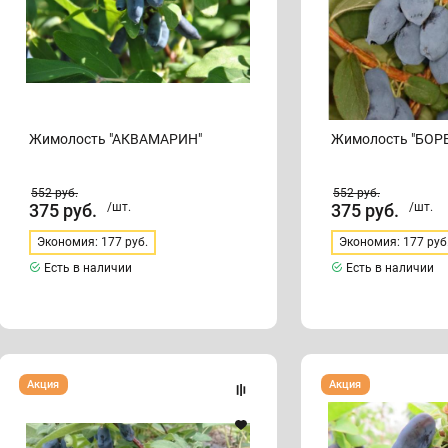
Жимолость "АКВАМАРИН"
Жимолость "БОР
552
руб.
552
руб.
375
руб.
/шт.
375
руб.
/шт.
Экономия: 177 руб.
Экономия: 177 руб
Есть в наличии
Есть в наличии
Жимолость"
Жимолость
Акция
Акция
БАКЧАРСКИЙ
"ГОЛУБОЙ
ВЕЛИКАН"
БАНАН"