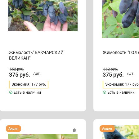
Жимолость" БАКЧАРСКИЙ
Жимолость "ГОЛ
ВЕЛИКАН"
552
руб.
552
руб.
375
руб.
/шт.
375
руб.
/шт.
Экономия: 177 руб.
Экономия: 177 руб
Есть в наличии
Есть в наличии
Жимолость
Жимолость
Акция
Акция
"ЛАЗУРИТ"
"НИМФА"