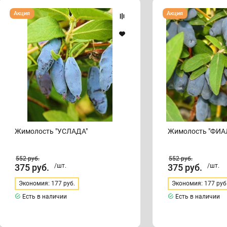
Жимолость
Жимолость
Акция
Акция
"УСЛАДА"
"ФИАЛКА"
Жимолость "УСЛАДА"
Жимолость "ФИА
552
руб.
552
руб.
375
руб.
/шт.
375
руб.
/шт.
Экономия: 177 руб.
Экономия: 177 руб
Есть в наличии
Есть в наличии