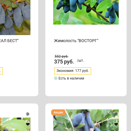
ЕАЛ БЕСТ"
Жимолость "ВОСТОРГ"
552
руб.
375
руб.
/шт.
.
Экономия: 177 руб.
Есть в наличии
Жимолость
Акция
"ИЗУМРУДНАЯ"