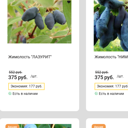
Жимолость "ЛАЗУРИТ"
Жимолость "НИМ
552
руб.
552
руб.
375
руб.
/шт.
375
руб.
/шт.
Экономия: 177 руб.
Экономия: 177 руб
Есть в наличии
Есть в наличии
Жимолость
Жимолость
Акция
Акция