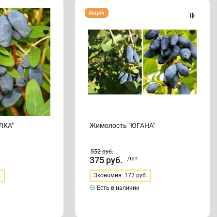
Жимолость
Акция
"ЮГАНА"
ЛКА"
Жимолость "ЮГАНА"
552
руб.
375
руб.
/шт.
.
Экономия: 177 руб.
Есть в наличии