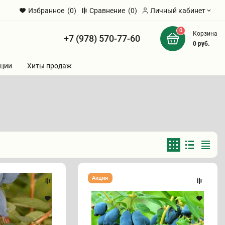
Избранное
(0)
Сравнение
(0)
Личный кабинет
0
Корзина
+7 (978) 570-77-60
и
0
руб.
ции
Хиты продаж
Жимолость
Акция
"ВОСТОРГ"