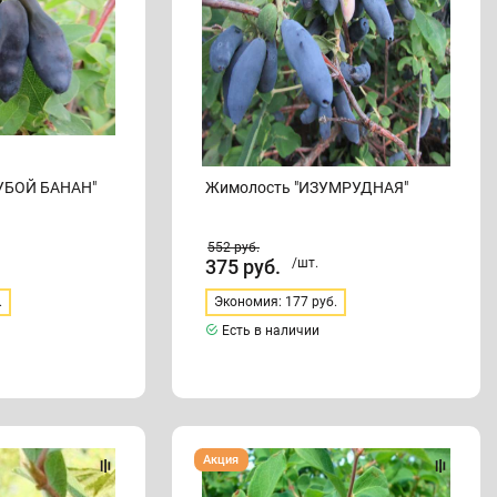
УБОЙ БАНАН"
Жимолость "ИЗУМРУДНАЯ"
552
руб.
375
руб.
/шт.
.
Экономия: 177 руб.
Есть в наличии
Жимолость
Акция
"ПУШКИНСКАЯ"