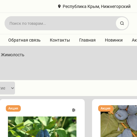
Республика Крым, Нижнегорский
Найт
Обратная связь
Контакты
Главная
Новинки
Ак
Жимолость
Жимолость
Жимолость
Акция
Акция
"АКВАМАРИН"
"БОРЕАЛ
БЕСТ"