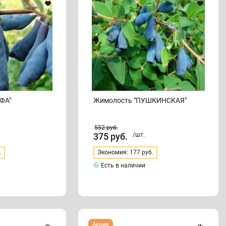
ФА"
Жимолость "ПУШКИНСКАЯ"
552
руб.
375
руб.
/шт.
.
Экономия: 177 руб.
Есть в наличии
Жимолость
Акция