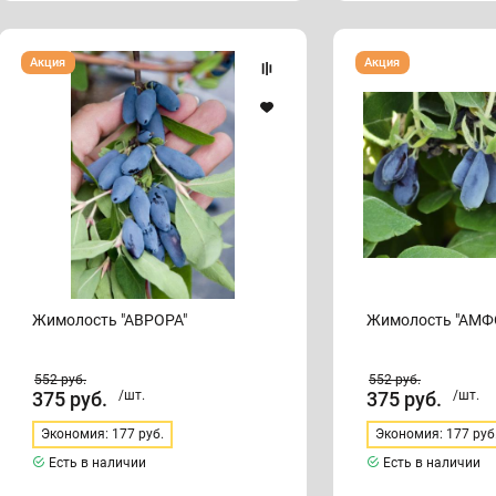
Жимолость
Жимолость
Акция
Акция
"АВРОРА"
"АМФОРА"
Жимолость "АВРОРА"
Жимолость "АМФ
552
руб.
552
руб.
375
руб.
/шт.
375
руб.
/шт.
Экономия: 177 руб.
Экономия: 177 руб
Есть в наличии
Есть в наличии