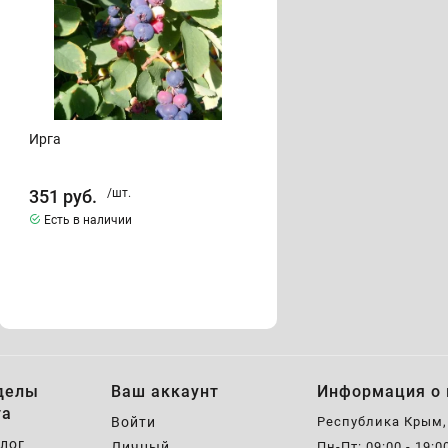
Ирга
351
руб.
/шт.
Есть в наличии
делы
Ваш аккаунт
Информация о 
та
Войти
Республика Крым
лог
Личный
Пн-Пт: 09:00 - 19:0