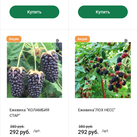
Купить
Купить
Ежевика
Ежевика"ЛОХ
Акция
Акция
"КОЛАМБИЯ
НЕСС"
СТАР"
Ежевика "КОЛАМБИЯ
Ежевика"ЛОХ НЕСС"
СТАР"
380
руб.
380
руб.
292
руб.
/шт.
292
руб.
/шт.