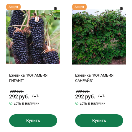
Ежевика
Ежевика
Акция
Акция
"КОЛАМБИЯ
"КОЛАМБИЯ
ГИГАНТ"
САНРАЙЗ"
Ежевика "КОЛАМБИЯ
Ежевика "КОЛАМБИЯ
ГИГАНТ"
САНРАЙЗ"
380
руб.
380
руб.
292
руб.
/шт.
292
руб.
/шт.
Есть в наличии
Есть в наличии
Купить
Купить