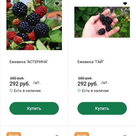
Хризантемы саженцы
Зелень и пряные травы
Ежевика "АСТЕРИНА"
Ежевика "ГАЙ"
380
руб.
380
руб.
292
руб.
/шт.
292
руб.
/шт.
Есть в наличии
Есть в наличии
Купить
Купить
Ежевика
Ежевика
Акция
Акция