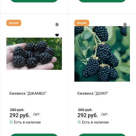
Ежевика
Ежевика
Акция
Акция
"ДЖАМБО"
"ДОИЛ"
Ежевика "ДЖАМБО"
Ежевика "ДОИЛ"
380
руб.
380
руб.
292
руб.
/шт.
292
руб.
/шт.
Есть в наличии
Есть в наличии