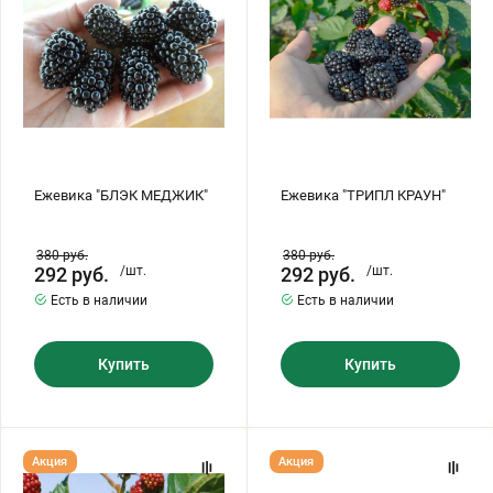
Бирючина
Шарафуга
Экзотические растения
Плющ
Декоративные саженцы
Овсяница
Комнатные растения
Ежевика "БЛЭК МЕДЖИК"
Ежевика "ТРИПЛ КРАУН"
Кустарники
Хвойные саженцы
380
руб.
380
руб.
292
руб.
/шт.
292
руб.
/шт.
ПАМПАСНАЯ ТРАВА
Есть в наличии
Есть в наличии
Клематис
(КОРТАДЕРИЯ)
Купить
Купить
Кизильник саженец
Глициния
Олеандр саженцы
Гвоздика саженцы
Ежевика
Ежевика
Акция
Акция
"АСТЕРИНА"
"ГАЙ"