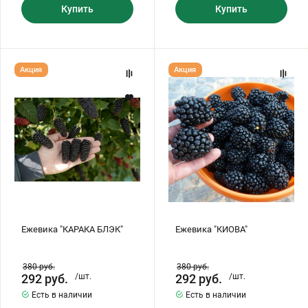
Купить
Купить
Ежевика
Ежевика
Акция
Акция
"КАРАКА
"КИОВА"
БЛЭК"
Ежевика "КАРАКА БЛЭК"
Ежевика "КИОВА"
380
руб.
380
руб.
292
руб.
/шт.
292
руб.
/шт.
Есть в наличии
Есть в наличии