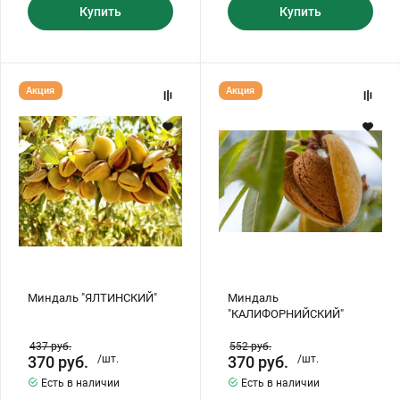
Купить
Купить
Миндаль
Миндаль
Акция
Акция
"ЯЛТИНСКИЙ"
"КАЛИФОРНИЙСКИЙ"
Миндаль "ЯЛТИНСКИЙ"
Миндаль
"КАЛИФОРНИЙСКИЙ"
437
руб.
552
руб.
370
руб.
/шт.
370
руб.
/шт.
Есть в наличии
Есть в наличии