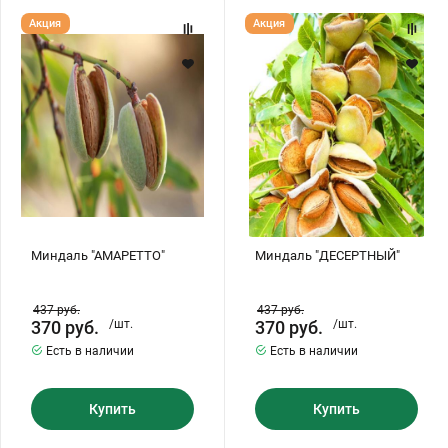
Миндаль
Миндаль
Акция
Акция
"АМАРЕТТО"
"ДЕСЕРТНЫЙ"
Миндаль "АМАРЕТТО"
Миндаль "ДЕСЕРТНЫЙ"
437
руб.
437
руб.
370
руб.
/шт.
370
руб.
/шт.
Есть в наличии
Есть в наличии
Купить
Купить