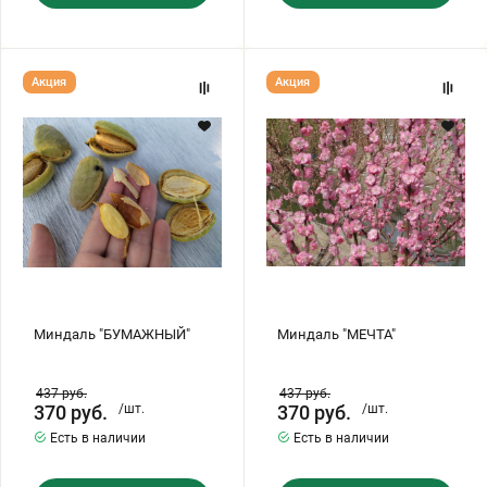
Миндаль
Миндаль
Акция
Акция
"БУМАЖНЫЙ"
"МЕЧТА"
Миндаль "БУМАЖНЫЙ"
Миндаль "МЕЧТА"
437
руб.
437
руб.
370
руб.
/шт.
370
руб.
/шт.
Есть в наличии
Есть в наличии