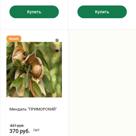
Купить
Купить
Миндаль
Акция
"ПРИМОРСКИЙ"
Миндаль "ПРИМОРСКИЙ"
437
руб.
370
руб.
/шт.