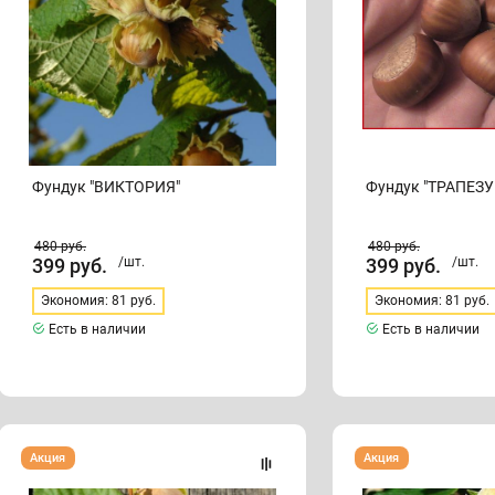
Фундук "ВИКТОРИЯ"
Фундук "ТРАПЕЗ
480
руб.
480
руб.
399
руб.
/шт.
399
руб.
/шт.
Экономия: 81 руб.
Экономия: 81 руб.
Есть в наличии
Есть в наличии
Фундук
Фундук
Акция
Акция
"ИСАЕВСКИЙ"
"ТАМБОВСКИЙ"
(поздний)