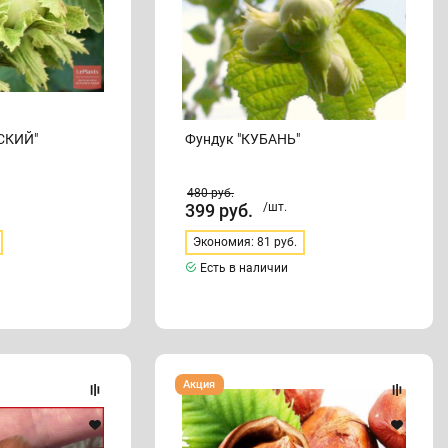
СКИЙ"
Фундук "КУБАНЬ"
480
руб.
399
руб.
/шт.
Экономия: 81 руб.
Есть в наличии
Фундук
Акция
"РИМСКИЙ"