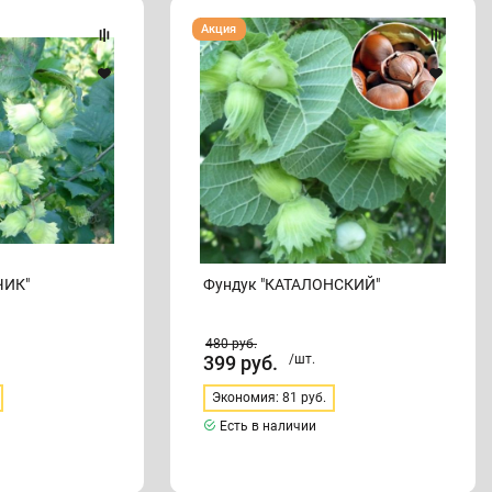
Фундук
Акция
"КАТАЛОНСКИЙ"
ЧИК"
Фундук "КАТАЛОНСКИЙ"
480
руб.
399
руб.
/шт.
Экономия: 81 руб.
Есть в наличии