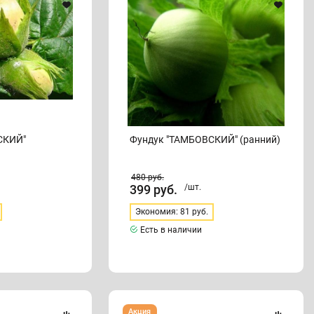
СКИЙ"
Фундук "ТАМБОВСКИЙ" (ранний)
480
руб.
399
руб.
/шт.
Экономия: 81 руб.
Есть в наличии
Фундук
Акция