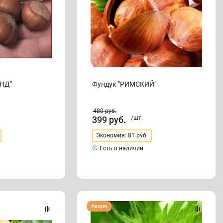
УНД"
Фундук "РИМСКИЙ"
480
руб.
399
руб.
/шт.
Экономия: 81 руб.
Есть в наличии
Фундук
Акция
"ТАМБОВСКИЙ"
(ранний)