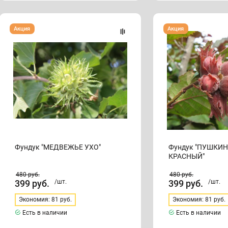
Фундук
Фундук
Акция
Акция
"МЕДВЕЖЬЕ
"ПУШКИНСКИЙ
УХО"
КРАСНЫЙ"
Фундук "МЕДВЕЖЬЕ УХО"
Фундук "ПУШКИ
КРАСНЫЙ"
480
руб.
480
руб.
399
руб.
/шт.
399
руб.
/шт.
Экономия: 81 руб.
Экономия: 81 руб.
Есть в наличии
Есть в наличии