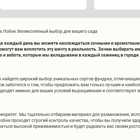
 Лобне: Великолепный выбор для вашего сада
где каждый день вы можете наслаждаться сочными и ароматными
могут вам воплотить эту мечту в реальность. Зачем выбирать и
тво и забота, которые мы вкладываем в каждый саженец в городе
ы найдете широкий выбор уникальных сортов фундука, отличающих
в заботится о том, чтобы предложить вам только лучшие и наибо
одходят именно для ваших условий выращивания и соответствуют 
приоритет. Мы тщательно отбираем материал для размножения, исп
обня проходят строгий контроль качества, чтобы вы получили зд
чаться высокой приживаемостью и будет радовать вас своим рост