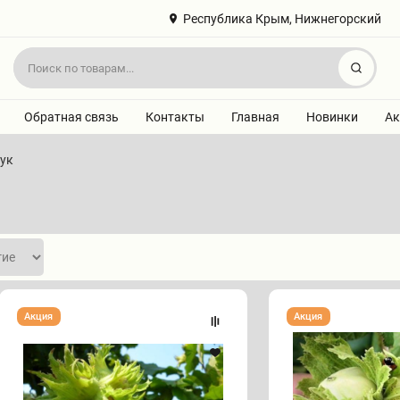
Республика Крым, Нижнегорский
Найт
Обратная связь
Контакты
Главная
Новинки
Ак
ук
Фундук
Фундук
Акция
Акция
"АНАПСКИЙ"
"АДЫГЕЙСКИЙ"