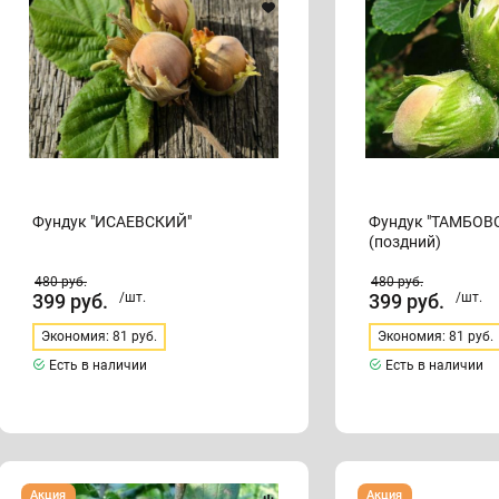
Фундук "ИСАЕВСКИЙ"
Фундук "ТАМБОВ
(поздний)
480
руб.
480
руб.
399
руб.
/шт.
399
руб.
/шт.
Экономия: 81 руб.
Экономия: 81 руб.
Есть в наличии
Есть в наличии
Фундук
Фундук
Акция
Акция