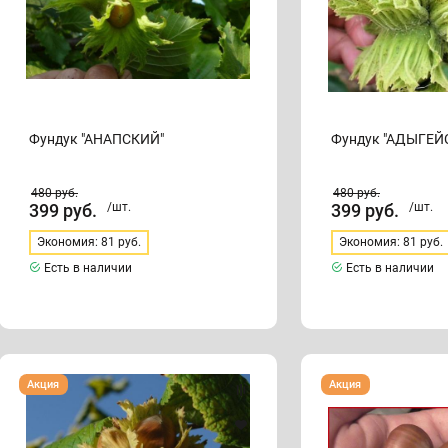
Фундук "АНАПСКИЙ"
Фундук "АДЫГЕЙ
480
руб.
480
руб.
399
руб.
/шт.
399
руб.
/шт.
Экономия: 81 руб.
Экономия: 81 руб.
Есть в наличии
Есть в наличии
Фундук
Фундук
Акция
Акция
"ВИКТОРИЯ"
"ТРАПЕЗУНД"