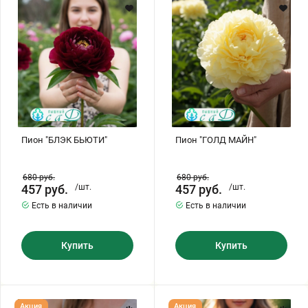
Хризантемы саженцы
Зелень и пряные травы
Пион "БЛЭК БЬЮТИ"
Пион "ГОЛД МАЙН"
680
руб.
680
руб.
457
руб.
/шт.
457
руб.
/шт.
Есть в наличии
Есть в наличии
Купить
Купить
Пион
Пион"
Акция
Акция