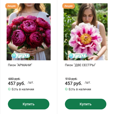
Пион
Пион
Акция
Акция
"АРМАНИ"
"ДВЕ
СЕСТРЫ"
Пион "АРМАНИ"
Пион "ДВЕ СЕСТРЫ"
680
руб.
910
руб.
457
руб.
/шт.
457
руб.
/шт.
Есть в наличии
Есть в наличии
Купить
Купить