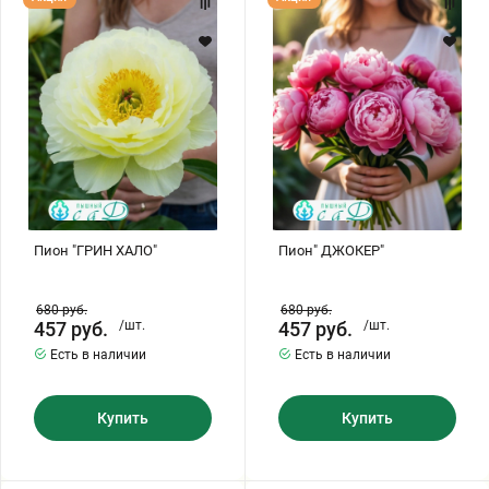
"ГРИН
ДЖОКЕР"
ХАЛО"
Пион "ГРИН ХАЛО"
Пион" ДЖОКЕР"
680
руб.
680
руб.
457
руб.
/шт.
457
руб.
/шт.
Есть в наличии
Есть в наличии
Купить
Купить