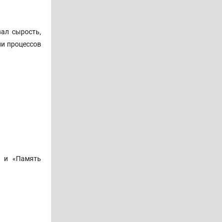
вал сырость,
ии процессов
» и «Память