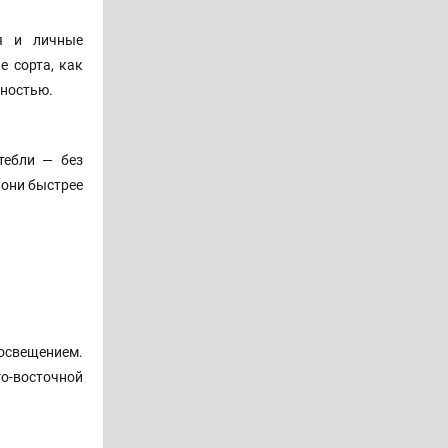
я и личные
е сорта, как
йностью.
тебли — без
 они быстрее
освещением.
о-восточной