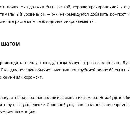
ить почву: она должна быть легкой, хорошо дренированной и с 
тимальный уровень pH — 6-7. Рекомендуется добавить компост и
еспечить растениям необходимые микроэлементы.
а шагом
оисходить в теплую погоду, когда минует угроза заморозков. Луч
я. Ямы для посадки обычно выкапывают глубиной около 60 см и ши
е камни или керамзит.
аккуратно расправляя корни и засыпая их землей. Не забудьте об
чить лучшее укоренение. Основной уход заключается в своевремен
скоряет вегетацию.