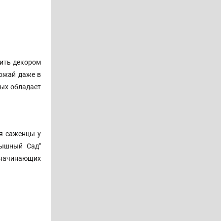
жить декором
рожай даже в
рых обладает
я саженцы у
Пышный Сад"
 начинающих