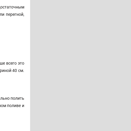
достаточным
ли перегной,
ше всего это
риной 40 см.
ильно полить
ном поливе и