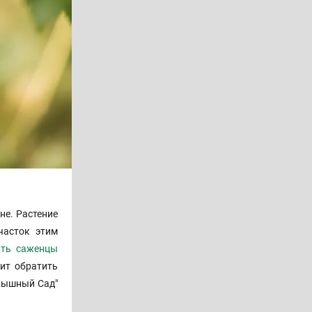
не. Растение
часток этим
ить саженцы
ит обратить
"Пышный Сад"