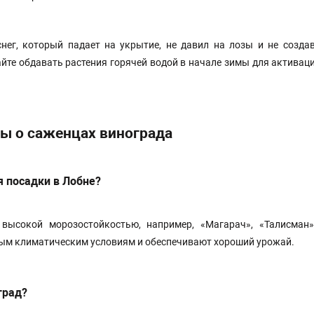
нег, который падает на укрытие, не давил на лозы и не созда
йте обдавать растения горячей водой в начале зимы для активац
ы о саженцах винограда
я посадки в Лобне?
высокой морозостойкостью, например, «Магарач», «Талисман
ым климатическим условиям и обеспечивают хороший урожай.
град?