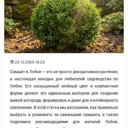
Бирючина
Шарафуга
Экзотические растения
Плющ
Декоративные саженцы
Овсяница
Комнатные растения
Кустарники
Хвойные саженцы
22.12.2025 16:23
Самшит в Лобне — это не просто декоративное растение,
ПАМПАСНАЯ ТРАВА
а настоящая находка для любителей садоводства по
Клематис
(КОРТАДЕРИЯ)
Лобне. Его насыщенный зелёный цвет и компактная
форма делают его идеальным выбором для создания
Кизильник саженец
Глициния
живой изгороди, формировок и даже для контейнерного
озеленения. В этой статье мы расскажем, как правильно
выбрать и ухаживать за саженцами самшита, а также
Олеандр саженцы
Гвоздика саженцы
поделимся рекомендациями для жителей Лобни,