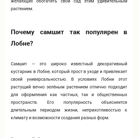
желающих обогатить свой сад этим удивительным
растением.
Хризантемы саженцы
Зелень и пряные травы
Почему самшит так популярен в
Лобне?
Самшит — это широко известный декоративный
кустарник в Лобне, который прост в уходе и привлекает
своей универсальностью. В условиях Лобни этот
растущий вечно зелёным растением отлично подходит
для оформления как частных, так и общественных
пространств. Его популярность объясняется
длительным периодом жизни, неприхотливостью к
климату и возможности создания разных форм.